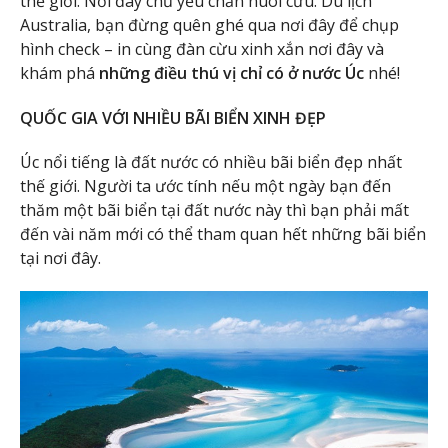
thế giới. Nơi đây chủ yếu chăn nuôi cừu. Du lịch
Australia, bạn đừng quên ghé qua nơi đây để chụp
hình check – in cùng đàn cừu xinh xắn nơi đây và
khám phá
những điều thú vị chỉ có ở nước Úc
nhé!
QUỐC GIA VỚI NHIỀU BÃI BIỂN XINH ĐẸP
Úc nổi tiếng là đất nước có nhiều bãi biển đẹp nhất
thế giới. Người ta ước tính nếu một ngày bạn đến
thăm một bãi biển tại đất nước này thì bạn phải mất
đến vài năm mới có thể tham quan hết những bãi biển
tại nơi đây.