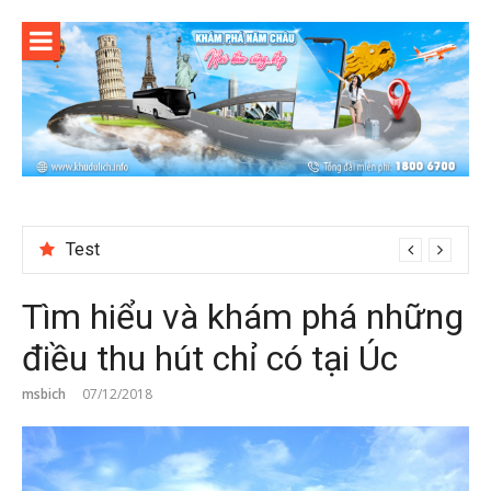
Skip
to
content
Test
Reviewing Transaction History at BetNinja UK
Tìm hiểu và khám phá những
điều thu hút chỉ có tại Úc
msbich
07/12/2018