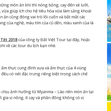
hững món ăn khi thì nóng bỏng, cay đến xé lưỡi,
 vừa giúp ích cho hệ tiêu hóa vừa làm sảng khoái
n ăn cũng đóng vai trò lôi cuốn và bắt mắt các
ng của nghệ, màu tím của củ dền, màu xanh của lá
n Tết 2018
của công ty Đất Việt Tour tại đây, hoặc
hí về các tour du lịch bạn nhé.
 ẩm thực cung đình xưa và ẩm thực của 4 vùng
đều có nét đặc trưng riêng biệt trong cách chế
do chịu ảnh hưởng từ Myanma – Lào nên món ăn tại
t gia vị nồng, ít cay và phần đông không có vị