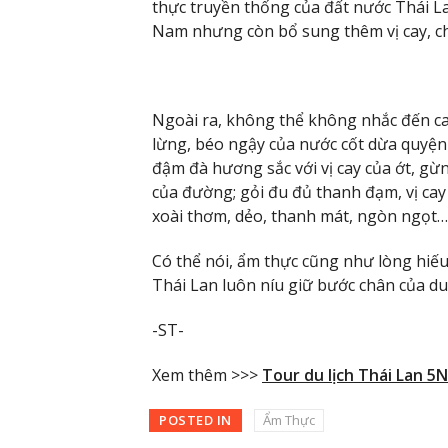
thực truyền thống của đất nước Thái La
Nam nhưng còn bổ sung thêm vị cay, chu
Ngoài ra, không thể không nhắc đến c
lừng, béo ngậy của nước cốt dừa quyện 
đậm đà hương sắc với vị cay của ớt, gừ
của đường; gỏi đu đủ thanh đạm, vị cay
xoài thơm, dẻo, thanh mát, ngòn ngọt…
Có thể nói, ẩm thực cũng như lòng hiế
Thái Lan luôn níu giữ bước chân của d
-ST-
Xem thêm >>>
Tour du lịch Thái Lan 5
POSTED IN
Ẩm Thực