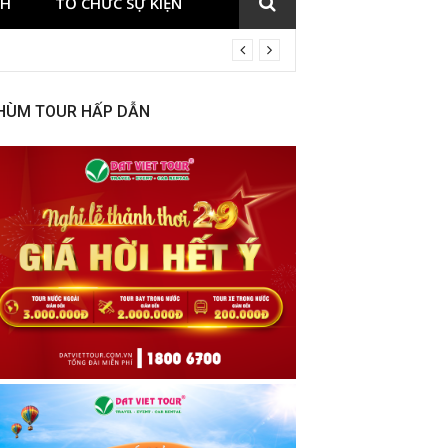
CH
TỔ CHỨC SỰ KIỆN
HÙM TOUR HẤP DẪN