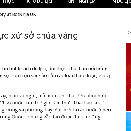
 THỰC
KHU DU LỊCH
KINH NGHIỆM
TIN DU LỊ
hực xứ sở chùa vàng
C
hu hút khách du lịch, ẩm thực Thái Lan nổi tiếng
sự hòa trộn sắc sảo của các loại thảo dược, gia vị
cay, mặn và ngọt, mỗi món ăn Thái đều phối hợp
 1 số nước trên thế giới, ẩm thực Thái Lan là sự
ng Đông và phương Tây, đặc biệt là các nước ở bên
Trung Quốc… nhưng vẫn tạo được được những