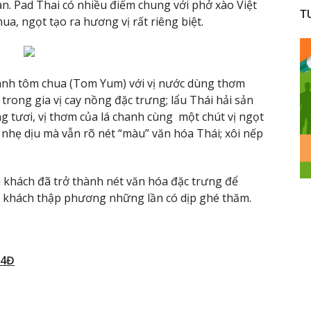
n. Pad Thai có nhiều điểm chung với phở xào Việt
T
a, ngọt tạo ra hương vị rất riêng biệt.
anh tôm chua (Tom Yum) với vị nước dùng thơm
trong gia vị cay nồng đặc trưng; lẩu Thái hải sản
ng tươi, vị thơm của lá chanh cùng một chút vị ngọt
 nhẹ dịu mà vẫn rõ nét “màu” văn hóa Thái; xôi nếp
u khách đã trở thành nét văn hóa đặc trưng để
u khách thập phương những lần có dịp ghé thăm.
N4Đ