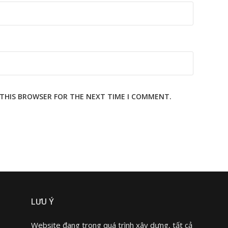
N THIS BROWSER FOR THE NEXT TIME I COMMENT.
LƯU Ý
Website đang trong quá trình xây dựng, tất cả