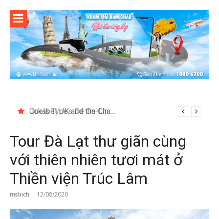
Skip
to
content
Quels Types De On-Line Cosh Plot Sack 1 Swordplay At BetUS jetonrouge-france.fr marché européen Get Started
Tour Đà Lạt thư giãn cùng
với thiên nhiên tươi mát ở
Thiền viện Trúc Lâm
msbich
12/08/2020