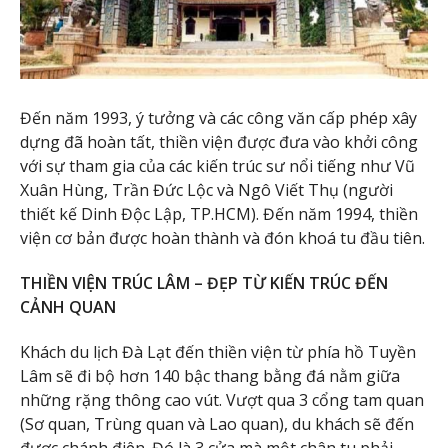
Đến năm 1993, ý tưởng và các công văn cấp phép xây
dựng đã hoàn tất, thiền viện được đưa vào khởi công
với sự tham gia của các kiến trúc sư nổi tiếng như Vũ
Xuân Hùng, Trần Đức Lộc và Ngô Viết Thụ (người
thiết kế Dinh Độc Lập, TP.HCM). Đến năm 1994, thiền
viện cơ bản được hoàn thành và đón khoá tu đầu tiên.
THIỀN VIỆN TRÚC LÂM – ĐẸP TỪ KIẾN TRÚC ĐẾN
CẢNH QUAN
Khách du lịch Đà Lạt đến thiền viện từ phía hồ Tuyền
Lâm sẽ đi bộ hơn 140 bậc thang bằng đá nằm giữa
những rặng thông cao vút. Vượt qua 3 cổng tam quan
(Sơ quan, Trùng quan và Lao quan), du khách sẽ đến
được chánh điện. Đó là 3 cửa mà một chân tu phải