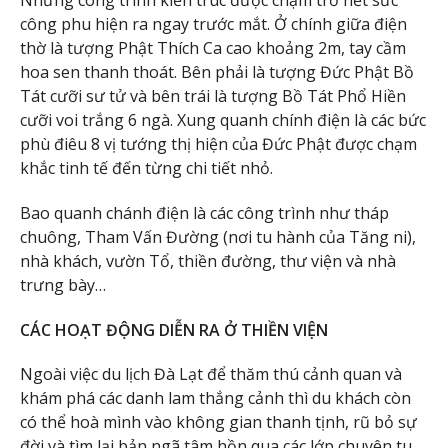
Những công trình kiến trúc được chạm trổ hết sức
công phu hiện ra ngay trước mắt. Ở chính giữa điện
thờ là tượng Phật Thích Ca cao khoảng 2m, tay cầm
hoa sen thanh thoát. Bên phải là tượng Đức Phật Bồ
Tát cưỡi sư tử và bên trái là tượng Bồ Tát Phổ Hiền
cưỡi voi trắng 6 ngà. Xung quanh chính điện là các bức
phù điêu 8 vị tướng thị hiện của Đức Phật được chạm
khắc tinh tế đến từng chi tiết nhỏ.
Bao quanh chánh điện là các công trình như tháp
chuông, Tham Vấn Đường (nơi tu hành của Tăng ni),
nhà khách, vườn Tổ, thiền đường, thư viện và nhà
trưng bày…
CÁC HOẠT ĐỘNG DIỄN RA Ở THIỀN VIỆN
Ngoài việc du lịch Đà Lạt để thăm thú cảnh quan và
khám phá các danh lam thắng cảnh thì du khách còn
có thể hoà mình vào không gian thanh tịnh, rũ bỏ sự
đời và tìm lại bản ngã tâm hồn qua các lớp chuyên tu