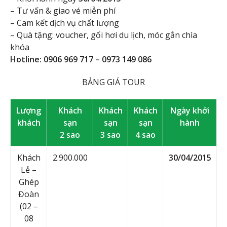
– Tư vấn & giao vé miễn phí
– Cam kết dịch vụ chất lượng
– Quà tặng: voucher, gối hơi du lịch, móc gắn chìa
khóa
Hotline: 0906 969 717 – 0973 149 086
BẢNG GIÁ TOUR
Lượng
Khách
Khách
Khách
Ngày khởi
khách
sạn
sạn
sạn
hành
2 sao
3 sao
4 sao
Khách
2.900.000
30/04/2015
Lẻ –
Ghép
Đoàn
(02 –
08