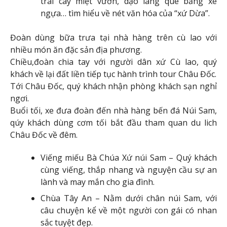
trái cây miệt vườn, dạo làng quê bằng xe
ngựa… tìm hiểu về nét văn hóa của “xứ Dừa”.
Đoàn dùng bữa trưa tại nhà hàng trên cù lao với
nhiều món ăn đặc sản địa phương.
Chiều,đoàn chia tay với người dân xứ Cù lao, quý
khách về lại đất liền tiếp tục hành trình tour Châu Đốc.
Tới Châu Đốc, quý khách nhận phòng khách sạn nghỉ
ngơi.
Buổi tối, xe đưa đoàn đến nhà hàng bến đá Núi Sam,
qúy khách dùng cơm tối bắt đầu tham quan du lich
Châu Đốc về đêm.
Viếng miếu Bà Chúa Xứ núi Sam – Quý khách
cùng viếng, thắp nhang và nguyện cầu sự an
lành và may mắn cho gia đình.
Chùa Tây An – Nằm dưới chân núi Sam, với
câu chuyện kể về một người con gái có nhan
sắc tuyệt đẹp.