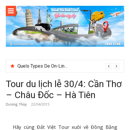
Skip
to
content
Quels Types De On-Line Cosh Plot Sack 1 Swordplay At BetUS jetonrouge-france.fr marché européen Get Started
Tour du lịch lễ 30/4: Cần Thơ
– Châu Đốc – Hà Tiên
Dương Thùy
22/04/2015
Hãy cùng Đất Việt Tour xuôi về Đồng Bằng