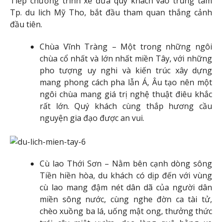
Tiếp chương trình xe đưa quý khách vào trung tâm
Tp. du lich Mỹ Tho, bắt đầu tham quan thắng cảnh
đầu tiên.
Chùa Vĩnh Tràng – Một trong những ngôi
chùa cổ nhất và lớn nhất miền Tây, với những
pho tượng uy nghi và kiến trúc xây dựng
mang phong cách pha lẫn Á, Âu tạo nên một
ngôi chùa mang giá trị nghệ thuật điêu khắc
rất lớn. Quý khách cùng thắp hương cầu
nguyện gia đạo được an vui.
Cù lao Thới Sơn – Nằm bên cạnh dòng sông
Tiền hiền hòa, du khách có dịp đến với vùng
cù lao mang đậm nét dân dã của người dân
miền sông nước, cùng nghe đờn ca tài tử,
chèo xuồng ba lá, uống mật ong, thưởng thức