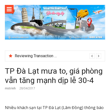
Skip
to
content
Reviewing Transaction History at BetNinja UK
TP Đà Lạt mưa to, giá phòng
vẫn tăng mạnh dịp lễ 30-4
mstrinh
28/04/2017
Nhiều khách sạn tại TP Đà Lạt (Lâm Đồng) thông báo