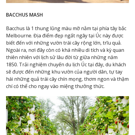
BACCHUS MASH
Bacchus là 1 thung lũng màu mỡ nằm tại phía tây bắc
Melbourne. Địa điểm đẹp ngất ngây tại Úc này được
biết đến với những vườn trái cây rộng lớn, trĩu quả.
Ngoài ra, nơi đây còn có khá nhiều di tích và kỳ quan
thiên nhiên với lịch sử lâu đời từ giữa những năm
1850. Trải nghiệm chuyến du lịch Úc tại đây, du khách
sẽ được đến những khu vườn của người dân, tự tay
hái những quả trái cây chín mọng, thơm ngon và thậm
chí có thể cho ngay vào miệng thưởng thức.