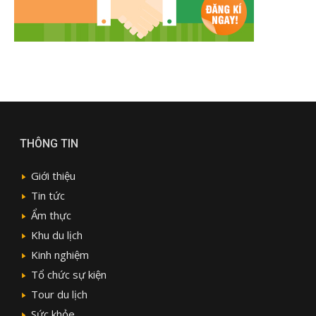
THÔNG TIN
Giới thiệu
Tin tức
Ẩm thực
Khu du lịch
Kinh nghiệm
Tổ chức sự kiện
Tour du lịch
Sức khỏe