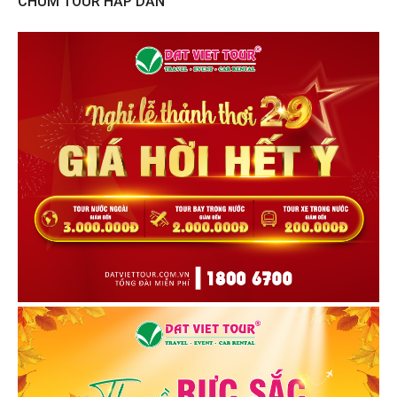
CHÙM TOUR HẤP DẪN