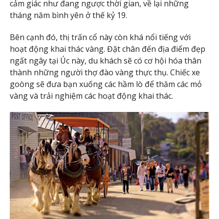
cảm giác như đang ngược thời gian, về lại những
tháng năm bình yên ở thế kỷ 19.
Bên cạnh đó, thị trấn cổ này còn khá nổi tiếng với
hoạt động khai thác vàng. Đặt chân đến địa điểm đẹp
ngất ngây tại Úc này, du khách sẽ có cơ hội hóa thân
thành những người thợ đào vàng thực thụ. Chiếc xe
goòng sẽ đưa bạn xuống các hầm lò để thăm các mỏ
vàng và trải nghiệm các hoạt động khai thác.