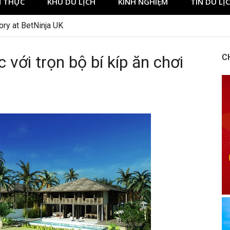
 THỰC
KHU DU LỊCH
KINH NGHIỆM
TIN DU LỊ
ory at BetNinja UK
với trọn bộ bí kíp ăn chơi
C