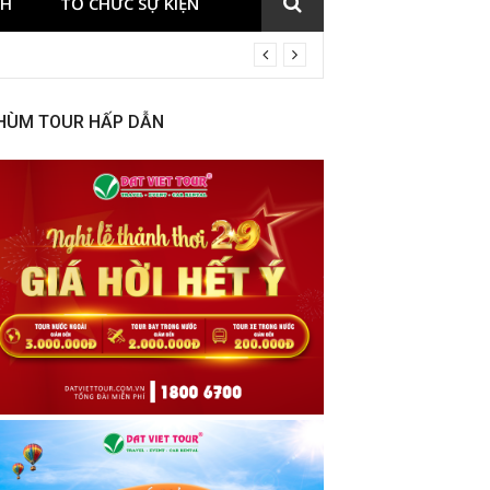
CH
TỔ CHỨC SỰ KIỆN
HÙM TOUR HẤP DẪN