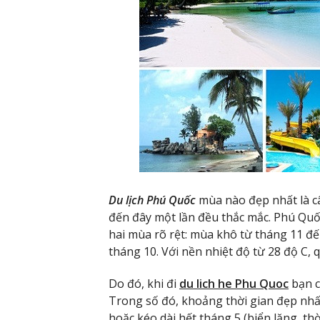
Du lịch Phú Quốc
mùa nào đẹp nhất là c
đến đây một lần đều thắc mắc. Phú Quốc 
hai mùa rõ rệt: mùa khô từ tháng 11 đ
tháng 10. Với nền nhiệt độ từ 28 độ C,
Do đó, khi đi
du lich he Phu Quoc
bạn c
Trong số đó, khoảng thời gian đẹp nhấ
hoặc kéo dài hết tháng 5 (biển lặng, thờ