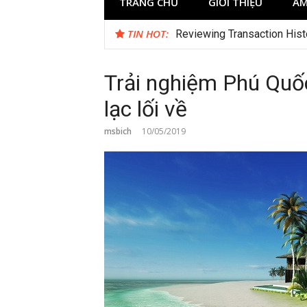
TRANG CHỦ
GIỚI THIỆU
ẨM
TIN HOT:
Reviewing Transaction Hist
Trải nghiệm Phú Quốc 
lạc lối về
msbich
10/05/2019