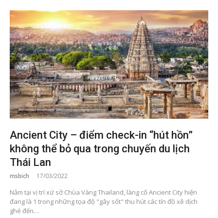
Ancient City – điểm check-in “hút hồn”
không thể bỏ qua trong chuyến du lịch
Thái Lan
msbich
17/03/2022
Nằm tại vị trí xứ sở Chùa Vàng Thailand, làng cổ Ancient City hiện
đang là 1 trong những tọa độ "gây sốt" thu hút các tín đồ xê dịch
ghé đến…