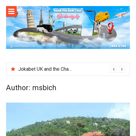
Skip
to
content
Jokabet UK and the Changing Expectations Around Slot Game Selection
Author:
msbich