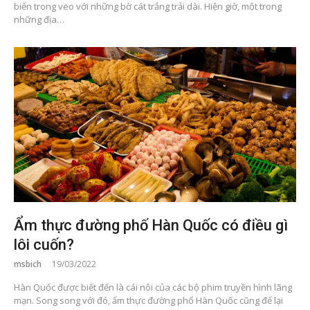
biển trong veo với những bờ cát trắng trải dài. Hiện giờ, một trong
những địa…
Ẩm thực đường phố Hàn Quốc có điều gì
lôi cuốn?
msbich
19/03/2022
Hàn Quốc được biết đến là cái nôi của các bộ phim truyền hình lãng
mạn. Song song với đó, ẩm thực đường phố Hàn Quốc cũng để lại