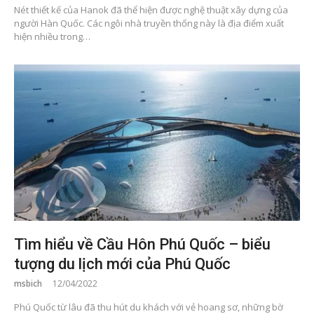
Nét thiết kế của Hanok đã thể hiện được nghệ thuật xây dựng của
người Hàn Quốc. Các ngôi nhà truyền thống này là địa điểm xuất
hiện nhiều trong…
Tìm hiểu về Cầu Hôn Phú Quốc – biểu
tượng du lịch mới của Phú Quốc
msbich
12/04/2022
Phú Quốc từ lâu đã thu hút du khách với vẻ hoang sơ, những bờ