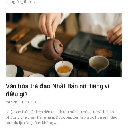
trong lòng thực…
Văn hóa trà đạo Nhật Bản nổi tiếng vì
điều gì?
msbich
18/03/2022
Nhật Bản luôn là điểm đến du lịch thu hút thu hút du khách thập
phương ghé thăm hằng năm. Được biết đến là Xứ sở hoa anh đào,
tour du lịch Nhật Bản không…