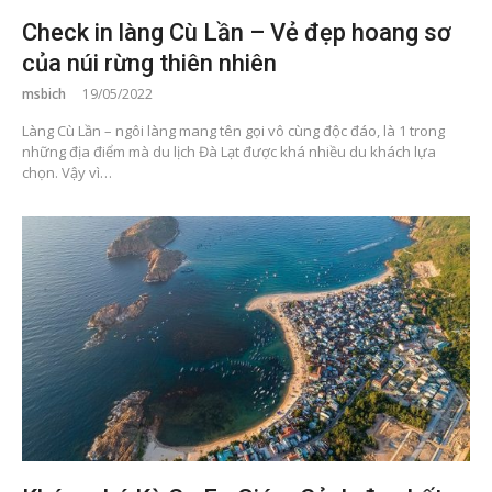
Check in làng Cù Lần – Vẻ đẹp hoang sơ
của núi rừng thiên nhiên
msbich
19/05/2022
Làng Cù Lần – ngôi làng mang tên gọi vô cùng độc đáo, là 1 trong
những địa điểm mà du lịch Đà Lạt được khá nhiều du khách lựa
chọn. Vậy vì…