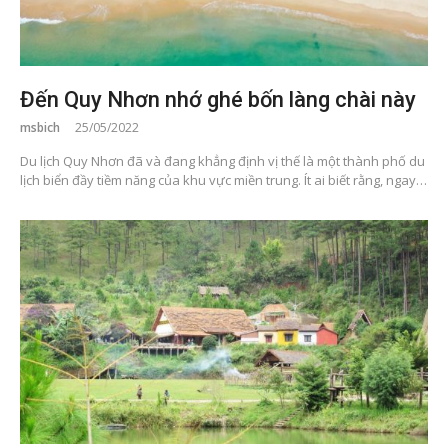
Đến Quy Nhơn nhớ ghé bốn làng chài này
msbich
25/05/2022
Du lịch Quy Nhơn đã và đang khẳng định vị thế là một thành phố du
lịch biển đầy tiềm năng của khu vực miền trung. Ít ai biết rằng, ngay…