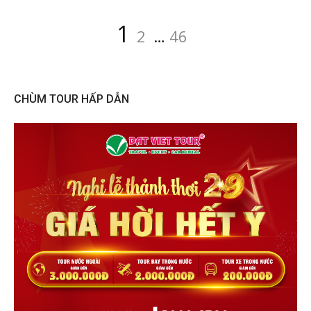
Posts
Page
Page
Page
1
2
…
46
pagination
CHÙM TOUR HẤP DẪN