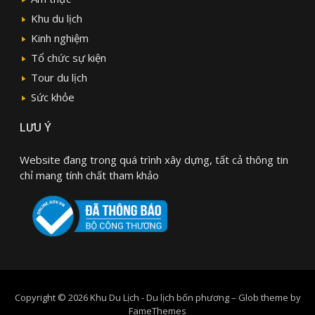
Khu du lịch
Kinh nghiệm
Tổ chức sự kiện
Tour du lịch
Sức khỏe
LƯU Ý
Website đang trong quá trình xây dựng, tất cả thông tin
chỉ mang tính chất tham khảo
Copyright © 2026 Khu Du Lịch - Du lịch bốn phương
–
Glob theme by
FameThemes