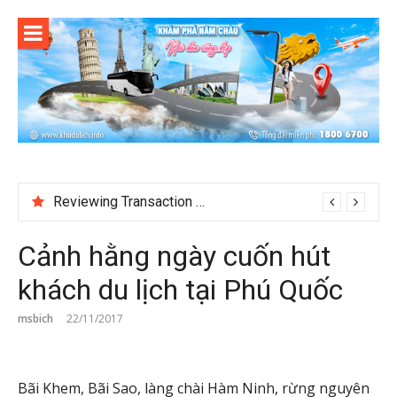
Skip
to
content
Reviewing Transaction History at BetNinja UK
Cảnh hằng ngày cuốn hút
khách du lịch tại Phú Quốc
msbich
22/11/2017
Bãi Khem, Bãi Sao, làng chài Hàm Ninh, rừng nguyên