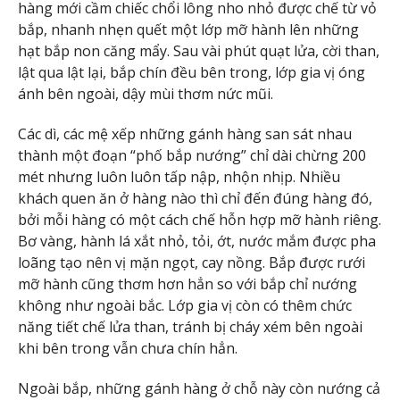
hàng mới cầm chiếc chổi lông nho nhỏ được chế từ vỏ
bắp, nhanh nhẹn quết một lớp mỡ hành lên những
hạt bắp non căng mẩy. Sau vài phút quạt lửa, cời than,
lật qua lật lại, bắp chín đều bên trong, lớp gia vị óng
ánh bên ngoài, dậy mùi thơm nức mũi.
Các dì, các mệ xếp những gánh hàng san sát nhau
thành một đoạn “phố bắp nướng” chỉ dài chừng 200
mét nhưng luôn luôn tấp nập, nhộn nhịp. Nhiều
khách quen ăn ở hàng nào thì chỉ đến đúng hàng đó,
bởi mỗi hàng có một cách chế hỗn hợp mỡ hành riêng.
Bơ vàng, hành lá xắt nhỏ, tỏi, ớt, nước mắm được pha
loãng tạo nên vị mặn ngọt, cay nồng. Bắp được rưới
mỡ hành cũng thơm hơn hẳn so với bắp chỉ nướng
không như ngoài bắc. Lớp gia vị còn có thêm chức
năng tiết chế lửa than, tránh bị cháy xém bên ngoài
khi bên trong vẫn chưa chín hẳn.
Ngoài bắp, những gánh hàng ở chỗ này còn nướng cả