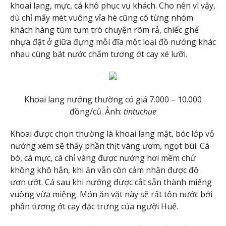
khoai lang, mực, cá khô phục vụ khách. Cho nên vì vậy,
dù chỉ mấy mét vuông vỉa hè cũng có từng nhóm
khách hàng túm tụm trò chuyện rôm rả, chiếc ghế
nhựa đặt ở giữa đựng mỗi đĩa một loại đồ nướng khác
nhau cùng bát nước chấm tương ớt cay xé lưỡi.
Khoai lang nướng thường có giá 7.000 – 10.000
đồng/củ. Ảnh:
tintuchue
Khoai được chọn thường là khoai lang mật, bóc lớp vỏ
nướng xém sẽ thấy phần thịt vàng ươm, ngọt bùi. Cá
bò, cá mực, cá chỉ vàng được nướng hơi mềm chứ
không khô hẳn, khi ăn vẫn còn cảm nhận được độ
ươn ướt. Cá sau khi nướng được cắt sẵn thành miếng
vuông vừa miệng. Món ăn vặt này sẽ rất tốn nước bởi
phần tương ớt cay đặc trưng của người Huế.