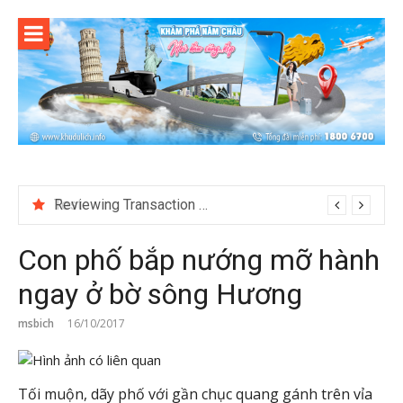
Skip
to
content
Reviewing Transaction History at BetNinja UK
Con phố bắp nướng mỡ hành
ngay ở bờ sông Hương
msbich
16/10/2017
Tối muộn, dãy phố với gần chục quang gánh trên vỉa