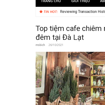
TRANG CHỦ
GIỚI THIỆU
ẨM
TIN HOT:
Test
Top tiệm cafe chiêm
đêm tại Đà Lạt
msbich
26/10/2021