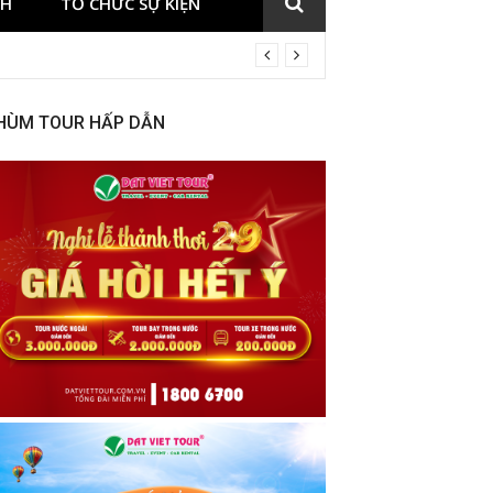
CH
TỔ CHỨC SỰ KIỆN
HÙM TOUR HẤP DẪN