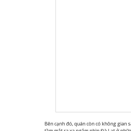
Bên cạnh đó, quán còn có không gian s
tầm mắt ra xa ngắm nhìn Đà Lạt ở những