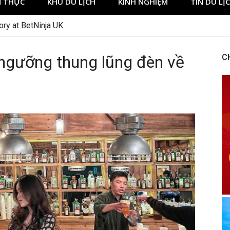
 THỰC
KHU DU LỊCH
KINH NGHIỆM
TIN DU LỊ
 ngưỡng thung lũng đèn về
C